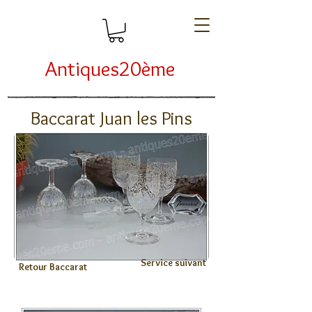
Antiques20ème
Baccarat Juan les Pins
Service suivant
Retour Baccarat