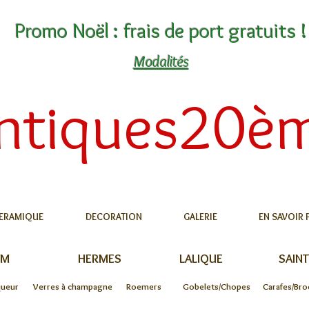
Promo Noël : frais de port gratuits !
Modalités
ntiques20è
ERAMIQUE
DECORATION
GALERIE
EN SAVOIR 
UM
HERMES
LALIQUE
SAINT
queur
Verres à champagne
Roemers
Gobelets/Chopes
Carafes/Bro