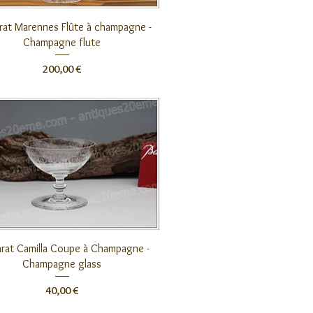
Aperçu rapide
rat Marennes Flûte à champagne -
Champagne flute
Prix
200,00 €
Aperçu rapide
rat Camilla Coupe à Champagne -
Champagne glass
Prix
40,00 €