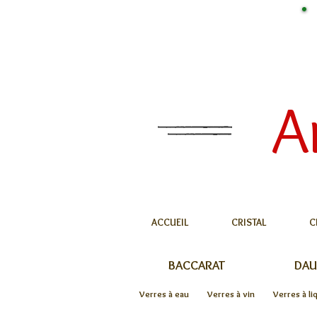
A
ACCUEIL
CRISTAL
C
BACCARAT
DA
Verres à eau
Verres à vin
Verres à li