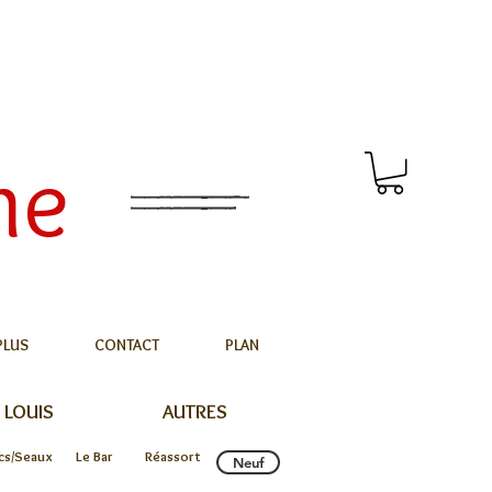
me
PLUS
CONTACT
PLAN
 LOUIS
AUTRES
cs/Seaux
Le Bar
Réassort
Neuf