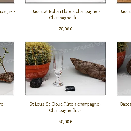
Aperçu rapide
mpagne -
Baccarat Rohan Flûte à champagne -
Bacca
Champagne flute
Prix
70,00 €
Aperçu rapide
e -
St Louis St Cloud Flûte à champagne -
Bacca
Champagne flute
Prix
50,00 €