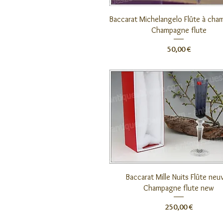
Aperçu rapide
Baccarat Michelangelo Flûte à cha
Champagne flute
Prix
50,00 €
Aperçu rapide
Baccarat Mille Nuits Flûte neuv
Champagne flute new
Prix
250,00 €