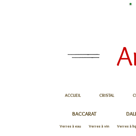
A
ACCUEIL
CRISTAL
C
BACCARAT
DA
Verres à eau
Verres à vin
Verres à li