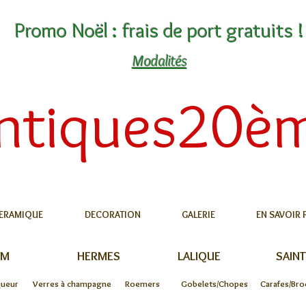
Promo Noël : frais de port gratuits !
Modalités
ntiques20è
ERAMIQUE
DECORATION
GALERIE
EN SAVOIR 
UM
HERMES
LALIQUE
SAINT
queur
Verres à champagne
Roemers
Gobelets/Chopes
Carafes/Bro