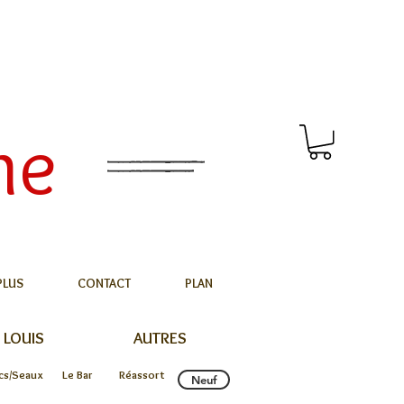
me
PLUS
CONTACT
PLAN
 LOUIS
AUTRES
cs/Seaux
Le Bar
Réassort
Neuf