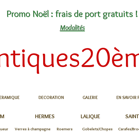
Promo Noël : frais de port gratuits !
Modalités
ntiques20è
ERAMIQUE
DECORATION
GALERIE
EN SAVOIR 
UM
HERMES
LALIQUE
SAINT
queur
Verres à champagne
Roemers
Gobelets/Chopes
Carafes/Bro