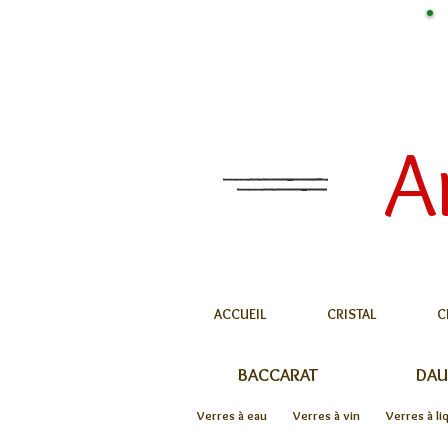
A
ACCUEIL
CRISTAL
C
BACCARAT
DA
Verres à eau
Verres à vin
Verres à li