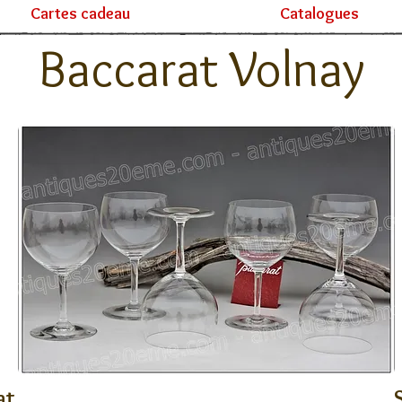
Cartes cadeau
Catalogues
Baccarat Volnay
at