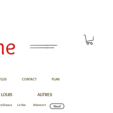
me
PLUS
CONTACT
PLAN
 LOUIS
AUTRES
cs/Seaux
Le Bar
Réassort
Neuf