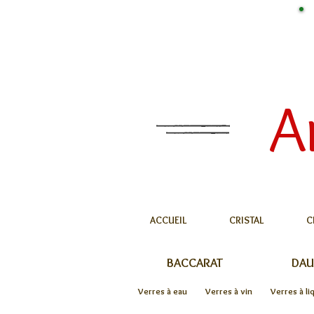
A
ACCUEIL
CRISTAL
C
BACCARAT
DA
Verres à eau
Verres à vin
Verres à li