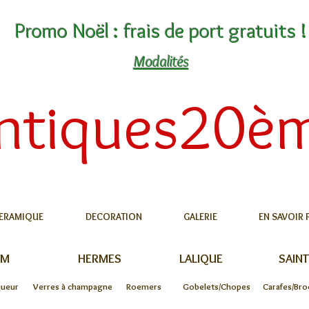
Promo Noël : frais de port gratuits !
Modalités
ntiques20è
ERAMIQUE
DECORATION
GALERIE
EN SAVOIR 
UM
HERMES
LALIQUE
SAINT
queur
Verres à champagne
Roemers
Gobelets/Chopes
Carafes/Bro