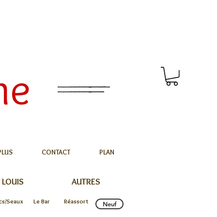
me
PLUS
CONTACT
PLAN
 LOUIS
AUTRES
cs/Seaux
Le Bar
Réassort
Neuf