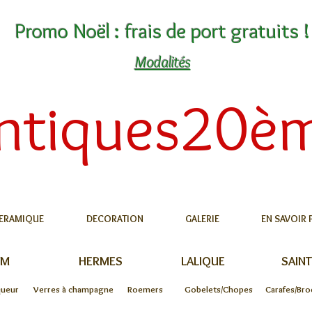
Promo Noël : frais de port gratuits !
Modalités
ntiques20è
ERAMIQUE
DECORATION
GALERIE
EN SAVOIR 
UM
HERMES
LALIQUE
SAINT
queur
Verres à champagne
Roemers
Gobelets/Chopes
Carafes/Bro