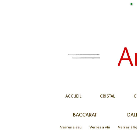
A
ACCUEIL
CRISTAL
C
BACCARAT
DA
Verres à eau
Verres à vin
Verres à li