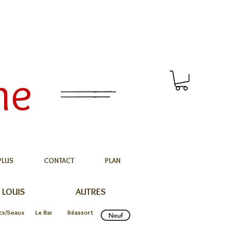
me
PLUS
CONTACT
PLAN
 LOUIS
AUTRES
cs/Seaux
Le Bar
Réassort
Neuf