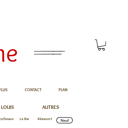
me
PLUS
CONTACT
PLAN
 LOUIS
AUTRES
cs/Seaux
Le Bar
Réassort
Neuf