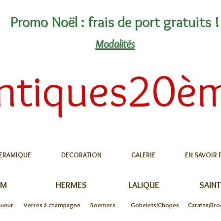
Promo Noël : frais de port gratuits !
Modalités
ntiques20è
ERAMIQUE
DECORATION
GALERIE
EN SAVOIR 
UM
HERMES
LALIQUE
SAINT
queur
Verres à champagne
Roemers
Gobelets/Chopes
Carafes/Bro