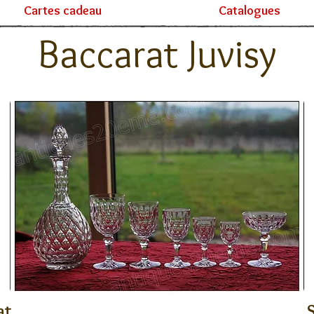
Cartes cadeau
Catalogues
Baccarat Juvisy
at