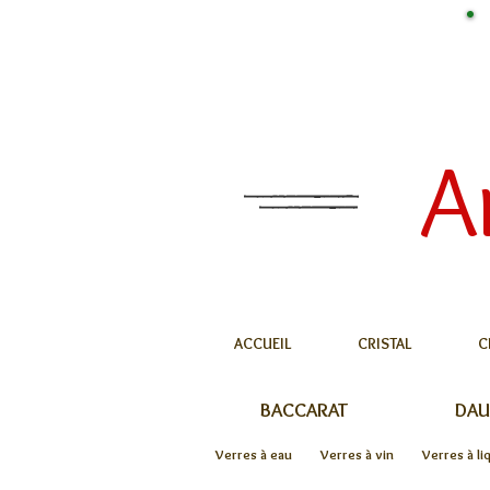
A
ACCUEIL
CRISTAL
C
BACCARAT
DA
Verres à eau
Verres à vin
Verres à li