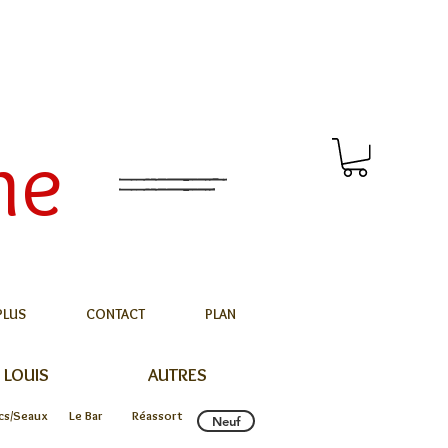
me
PLUS
CONTACT
PLAN
 LOUIS
AUTRES
cs/Seaux
Le Bar
Réassort
Neuf