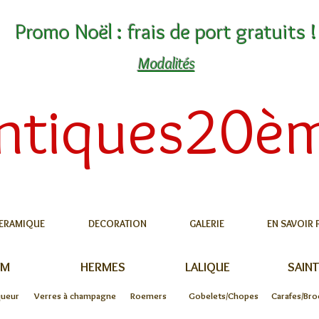
Promo Noël : frais de port gratuits !
Modalités
ntiques20è
ERAMIQUE
DECORATION
GALERIE
EN SAVOIR 
UM
HERMES
LALIQUE
SAINT
queur
Verres à champagne
Roemers
Gobelets/Chopes
Carafes/Bro