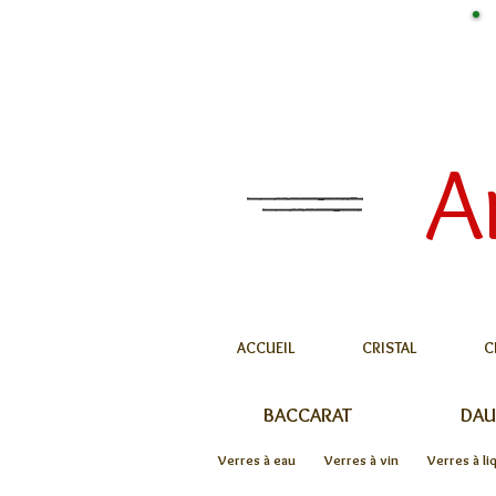
A
ACCUEIL
CRISTAL
C
BACCARAT
DA
Verres à eau
Verres à vin
Verres à li