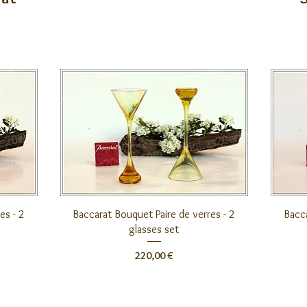
Aperçu rapide
es - 2
Baccarat Bouquet Paire de verres - 2
Bacca
glasses set
Prix
220,00 €