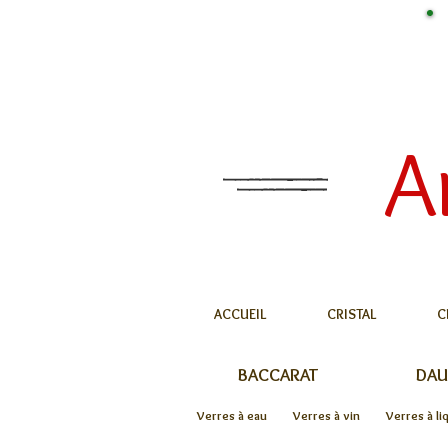
A
ACCUEIL
CRISTAL
C
BACCARAT
DA
Verres à eau
Verres à vin
Verres à li