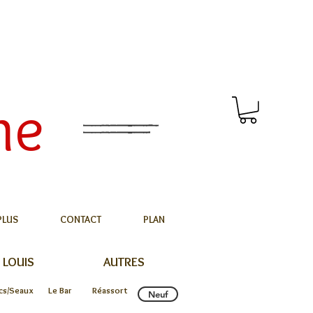
me
PLUS
CONTACT
PLAN
 LOUIS
AUTRES
cs/Seaux
Le Bar
Réassort
Neuf