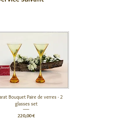
Aperçu rapide
rat Bouquet Paire de verres - 2
glasses set
Prix
220,00 €