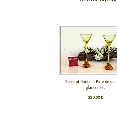
Aperçu rapide
Baccarat Bouquet Paire de verr
glasses set
Prix
220,00 €