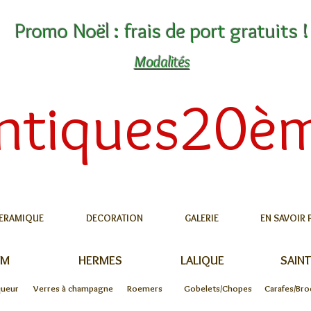
Promo Noël : frais de port gratuits !
Modalités
ntiques20è
ERAMIQUE
DECORATION
GALERIE
EN SAVOIR 
UM
HERMES
LALIQUE
SAINT
queur
Verres à champagne
Roemers
Gobelets/Chopes
Carafes/Bro