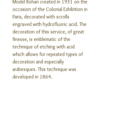
Model Rohan created in 1931 on the
occasion of the Colonial Exhibition in
Paris, decorated with scrolls
engraved with hydrofluoric acid. The
decoration of this service, of great
finesse, is emblematic of the
technique of etching with acid
which allows for repeated types of
decoration and especially
arabesques. This technique was
developed in 1864.
Height: 3.42". Diameter: 2.67".
Capacity: 12,5 cl (4.22 US fl oz).
Stamped glass.
Articles similaires