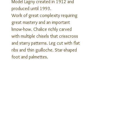
Model Lagny created in 1912 and
produced until 1993.
Work of great complexity requiring
great mastery and an important
know-how. Chalice richly carved
with multiple chisels that crisscross
and starry patterns. Leg cut with flat
ribs and thin guilloche. Star-shaped
foot and palmettes.
Color: blue.
Height: 7.71". Diameter: 2.91".
Stamped glass.
New glass.
Articles similaires